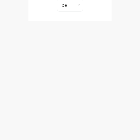
DE
Plattform
Workspaces
Creative
Workflow
Produktionsplan
Freigaben
Ad
Streaming
Engagement
Analytics
Industries
Brands
Agenturen
Publisher