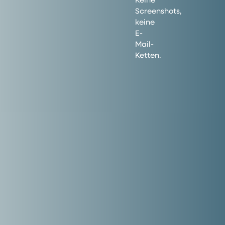
Screenshots,
keine
E-
Mail-
Ketten.