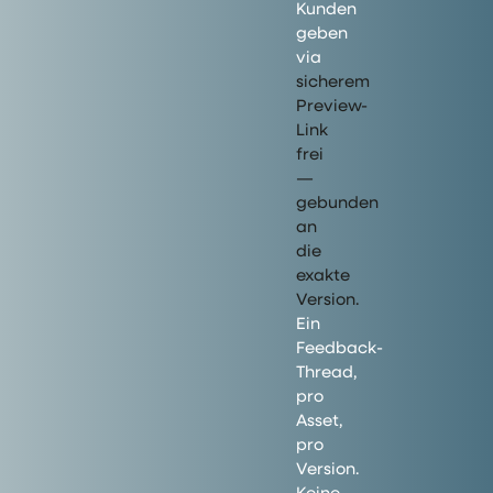
Kunden
geben
via
sicherem
Preview-
Link
frei
—
gebunden
an
die
exakte
Version.
Ein
Feedback-
Thread,
pro
Asset,
pro
Version.
Keine