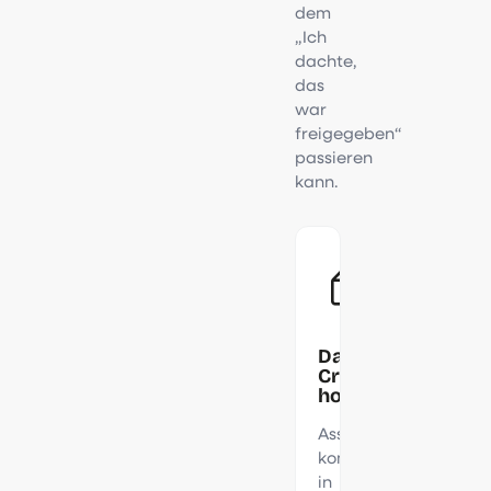
dem
„Ich
dachte,
das
war
freigegeben“
passieren
kann.
Das
Creative
hochladen
Asset
kommt
in