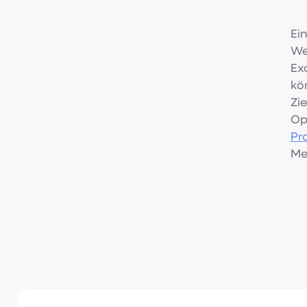
Ei
We
Ex
kö
Zi
Op
Pr
Me