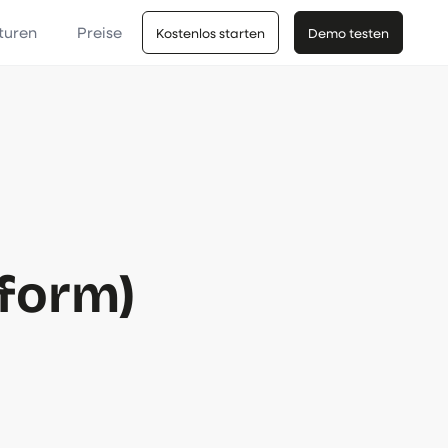
turen
Preise
Kostenlos starten
Demo testen
form)